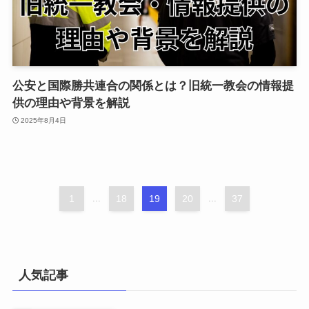
公安と国際勝共連合の関係とは？旧統一教会の情報提
供の理由や背景を解説
2025年8月4日
1
...
18
19
20
...
37
人気記事