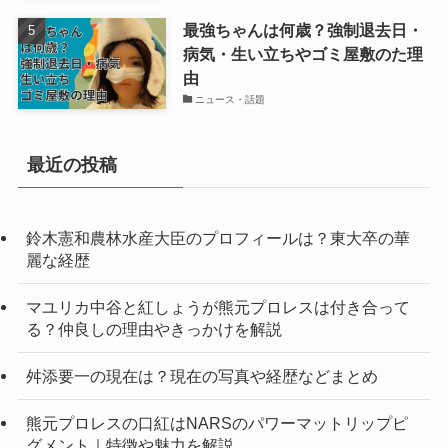
最強ちゃんは何歳？強制退去日・
病気・生い立ちやゴミ屋敷のた理
由
ニュース・話題
最近の投稿
鈴木憲和農林水産大臣のプロフィールは？東大卒の華
麗な経歴
マユリカ中谷と紅しょうが熊元プロレスは付き合って
る？仲良しの理由やきっかけを解説
舛添要一の現在は？現在の写真や経歴などまとめ
熊元プロレスの口紅はNARSのパワーマットリップピ
グメント｜特徴や魅力を解説