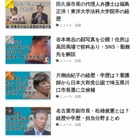
田久保市長の代理人弁護士は福島
正洋！東洋大学法科大学院卒の経
歴
ニュース・話題
谷本将志の顔写真を公開！住所は
高田馬場で前科あり・SNS・勤務
先を解説
ニュース・話題
片桐由紀子の経歴・学歴は？看護
師から日本大和党公認で埼玉県川
口市長選に立候補
ニュース・話題
名古屋市副市長・松雄俊憲とは？
経歴や学歴・担当分野まとめ
ニュース・話題